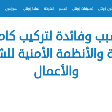
ول زونتل
تطبيقات زونتل
الدعم
الشركة
لماذا زونتل
الموزعون
 سبب وفائدة لتركيب كام
 والأنظمة الأمنية لل
والأعمال