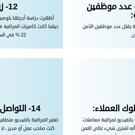
دة عدد موظفين
12- زيادة أرباح الشركة:
:
نية يقلل عدد موظفين الأمن
حيثما كانت كاميرات المراقبة
ن
22 % في السرقة وزيادة بنسبة 7 % في الأرباح.
14- التواصل الدائم ومتابعة الأعمال:
 بالفيديو لمراقبة معاملات
تعتبر المراقبة بالفيديو منطقية
ء أنه اشترى شيء غالي الثمن
كنت صاحب عمل أو مدير ، لا