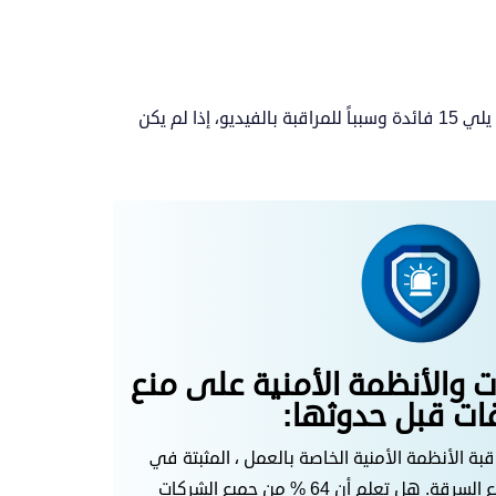
عندما يتعلق الأمر بالسلامة والأمن العام لعملك ، فإن المراقبة بالفيديو وكاميرات المراقبة أمر لا بد منه. ونستعرض فيما يلي 15 فائدة وسبباً للمراقبة بالفيديو، إذا لم يكن
ات والأنظمة الأمنية على منع
ات قبل حدوثها:
بة الأنظمة الأمنية الخاصة بالعمل ، المثبتة في
مكان ظاهر و بارز ، في منع السرقة. هل تعلم أن 64 % من جميع الشركات