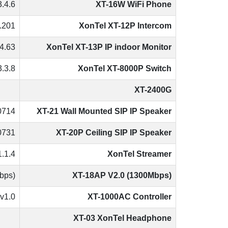
3.4.6
XT-16W WiFi Phone
.201
XonTel XT-12P Intercom
4.63
XonTel XT-13P IP indoor Monitor
.3.8
XonTel XT-8000P Switch
XT-2400G
0714
XT-21 Wall Mounted SIP IP Speaker
0731
XT-20P Ceiling SIP IP Speaker
1.1.4
XonTel Streamer
bps)
XT-18AP V2.0 (1300Mbps)
v1.0
XT-1000AC Controller
XT-03 XonTel Headphone