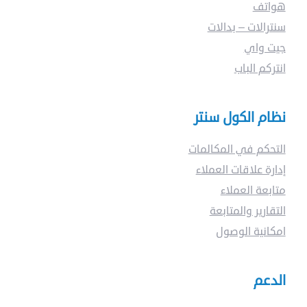
هواتف
ماذا
سنترالات – بدالات
جيت واي
تبحت
انتركم الباب
عن
نظام الكول سنتر
؟
التحكم في المكالمات
إدارة علاقات العملاء
متابعة العملاء
التقارير والمتابعة
امكانية الوصول
الدعم