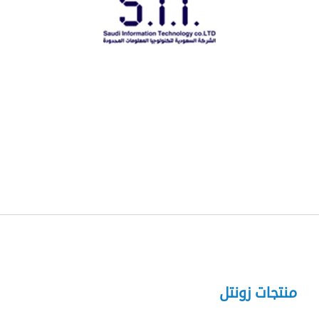
منتجات زونتل