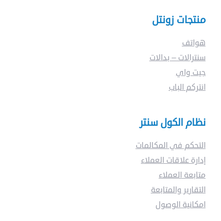
منتجات زونتل
ماذا
هواتف
تبحت
سنترالات – بدالات
جيت واي
عن
انتركم الباب
؟
نظام الكول سنتر
التحكم في المكالمات
إدارة علاقات العملاء
متابعة العملاء
التقارير والمتابعة
امكانية الوصول