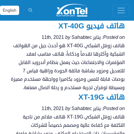
English
هاتف فيديو XT-40G
Posted on:
يناير 11th, 2021
Sahabtec
by
هاتف زونتل الشبكي XT-40G هو أحدث جيل من الهواتف
الشبكية وأكثرها تقدماً وذكاءاً، هاتف مناسب لعقد
المؤتمرات والاجتماعات حيث يعمل بنظام أندرويد القابل
للتعديل ومزود بشاشة فائقة الجودة وزاهية قياس 7
بوصات قابلة للمس ومزود بكاميرا وواجهة مستخدم مميزة
وبسيطة توفران تجربة مستخدم و رحلة اتصال ممتعة.
هاتف XT-19G
Posted on:
يناير 11th, 2021
Sahabtec
by
هاتف زونتل الشبكي XT-19G هاتف ملائم من ناحية
التكلفة مع كفاءة عالية ومصمم خصيصاً للشركات
والمؤسسات ذات الإستخدام المكثف، مزود بشاشة ملونة