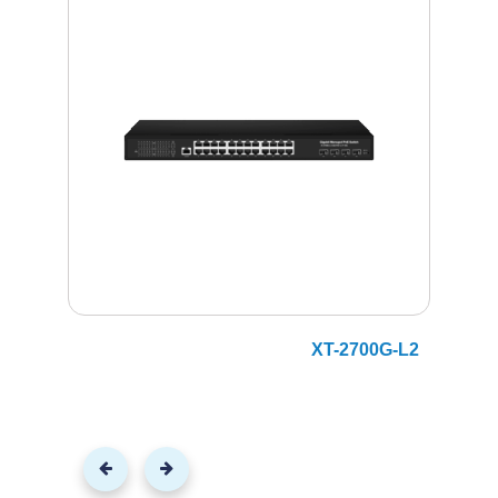
؟
XT-2700G-L2
سويتش