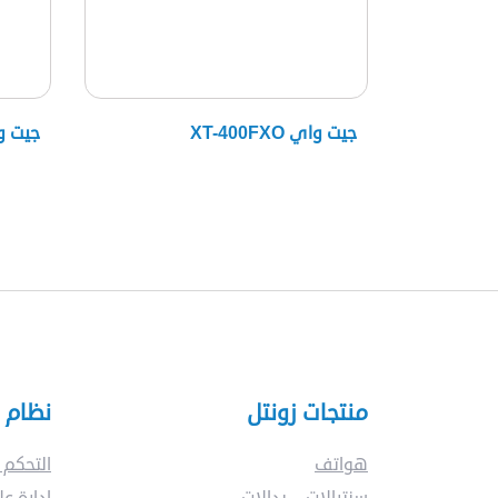
جيت واي XT-400FXO
جيت واي 
منتجات زونتل
نظام ا
هواتف
التحكم 
سنترالات – بدالات
إدارة عل