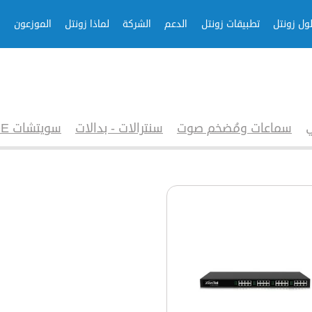
ول زونتل
تطبيقات زونتل
الدعم
الشركة
لماذا زونتل
الموزعون
سماعات ومُضخم صوت
سنترالات - بدالات
سويتشات POE