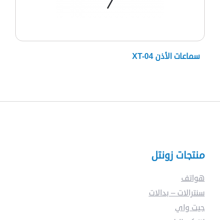
سماعات الأذن XT-04
منتجات زونتل
هواتف
سنترالات – بدالات
جيت واي
ماذا