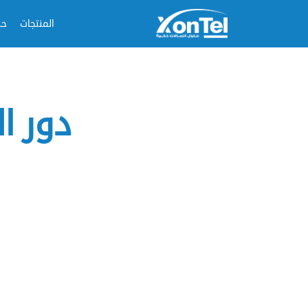
المنتجات
حل
دور ا