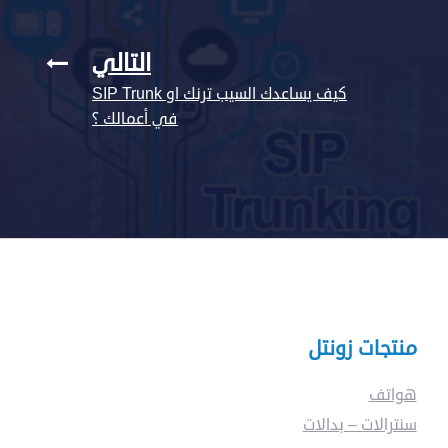
التالي
كيف يساعدك السيب ترنك او SIP Trunk
في أعمالك ؟
منتجات زونتل
هواتف
سنترالات – بدالات