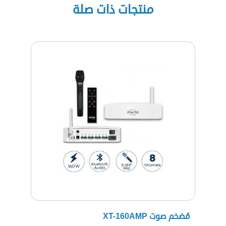
منتجات ذات صلة
مُضخم صوت XT-160AMP
سماع